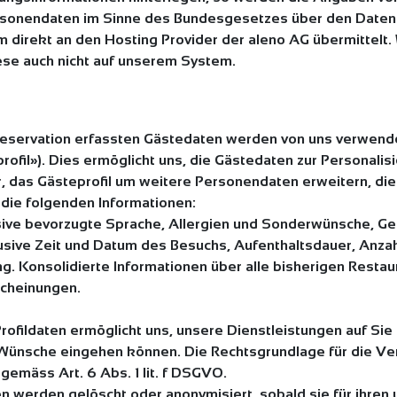
Personendaten im Sinne des Bundesgesetzes über den Date
direkt an den Hosting Provider der aleno AG übermittelt. 
ese auch nicht auf unserem System.
Reservation erfassten Gästedaten werden von uns verwen
eprofil»). Dies ermöglicht uns, die Gästedaten zur Personal
r, das Gästeprofil um weitere Personendaten erweitern, di
m die folgenden Informationen:
lusive bevorzugte Sprache, Allergien und Sonderwünsche, G
sive Zeit und Datum des Besuchs, Aufenthaltsdauer, Anzahl
ng. Konsolidierte Informationen über alle bisherigen Resta
cheinungen.
Profildaten ermöglicht uns, unsere Dienstleistungen auf Sie
en Wünsche eingehen können. Die Rechtsgrundlage für die Ve
gemäss Art. 6 Abs. 1 lit. f DSGVO.
en werden gelöscht oder anonymisiert, sobald sie für ihre