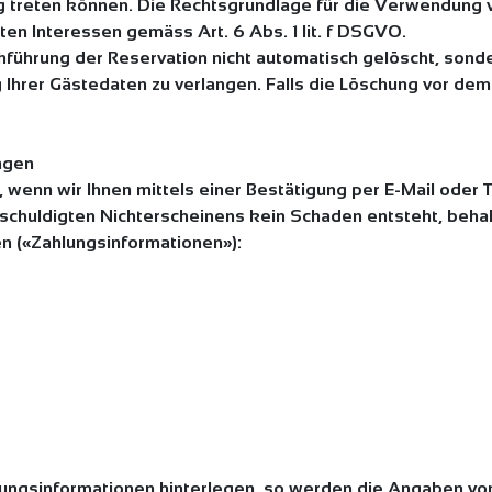
ung treten können. Die Rechtsgrundlage für die Verwendung 
en Interessen gemäss Art. 6 Abs. 1 lit. f DSGVO.
ührung der Reservation nicht automatisch gelöscht, sonder
 Ihrer Gästedaten zu verlangen. Falls die Löschung vor de
ngen
 wenn wir Ihnen mittels einer Bestätigung per E-Mail oder 
schuldigten Nichterscheinens kein Schaden entsteht, behalt
en («Zahlungsinformationen»):
ungsinformationen hinterlegen, so werden die Angaben von 