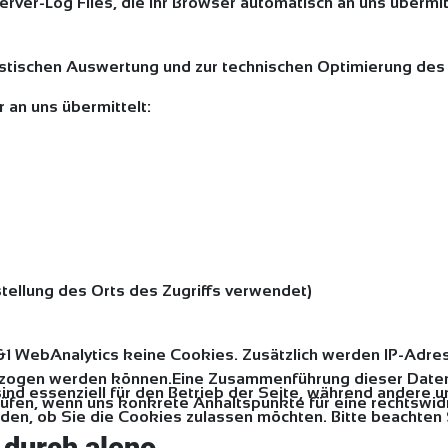
rver-Log Files, die Ihr Browser automatisch an uns übermit
atistischen Auswertung und zur technischen Optimierung d
an uns übermittelt:
tellung des Orts des Zugriffs verwendet)
 WebAnalytics keine Cookies. Zusätzlich werden IP-Adre
gezogen werden können.Eine Zusammenführung dieser Daten
sind essenziell für den Betrieb der Seite, während andere 
 prüfen, wenn uns konkrete Anhaltspunkte für eine rechtsw
den, ob Sie die Cookies zulassen möchten. Bitte beachten 