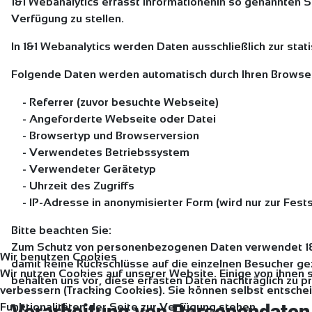
1&1 Webanalytics erfasst Informationenin so genannten Se
Verfügung zu stellen.
In 1&1 Webanalytics werden Daten ausschließlich zur st
Folgende Daten werden automatisch durch Ihren Browser 
- Referrer (zuvor besuchte Webseite)
- Angeforderte Webseite oder Datei
- Browsertyp und Browserversion
- Verwendetes Betriebssystem
- Verwendeter Gerätetyp
- Uhrzeit des Zugriffs
- IP-Adresse in anonymisierter Form (wird nur zur Fests
Bitte beachten Sie:
Zum Schutz von personenbezogenen Daten verwendet 1&1
Wir benutzen Cookies
damit keine Rückschlüsse auf die einzelnen Besucher 
Wir nutzen Cookies auf unserer Website. Einige von ihnen 
behalten uns vor, diese erfasten Daten nachträglich zu
verbessern (Tracking Cookies). Sie können selbst entschei
Funktionalitäten der Seite zur Verfügung stehen.