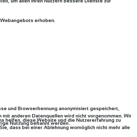
telt, um allen Ihren Nutzern bessere Dienste zur
es Webangebots erhoben.
sse und Browserkennung anonymisiert gespeichert,
 mit anderen Datenquellen wird nicht vorgenommen. Wir
uns helfen, diese Website und die Nutzererfahrung zu
idrige Nutzung bekannt werden.
Sie, dass bei einer Ablehnung womöglich nicht mehr alle