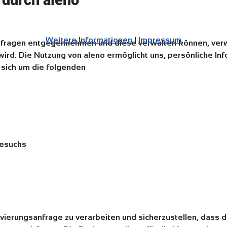
 durch aleno
Weitere Informationen
|
Impressum
anfragen entgegennehmen und diese verwalten können, ve
wird. Die Nutzung von aleno ermöglicht uns, persönliche I
 sich um die folgenden
Besuchs
vierungsanfrage zu verarbeiten und sicherzustellen, dass 