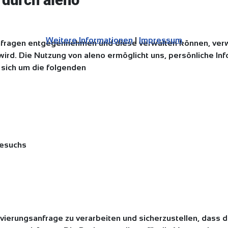
 durch aleno
Weitere Informationen
|
Impressum
anfragen entgegennehmen und diese verwalten können, ve
wird. Die Nutzung von aleno ermöglicht uns, persönliche I
 sich um die folgenden
Besuchs
vierungsanfrage zu verarbeiten und sicherzustellen, dass 