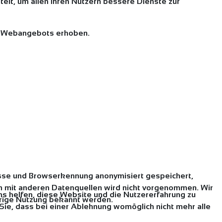
telt, um allen Ihren Nutzern bessere Dienste zur
es Webangebots erhoben.
sse und Browserkennung anonymisiert gespeichert,
 mit anderen Datenquellen wird nicht vorgenommen. Wir
uns helfen, diese Website und die Nutzererfahrung zu
idrige Nutzung bekannt werden.
Sie, dass bei einer Ablehnung womöglich nicht mehr alle