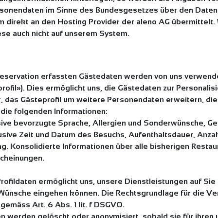
Personendaten im Sinne des Bundesgesetzes über den Date
direkt an den Hosting Provider der aleno AG übermittelt. 
ese auch nicht auf unserem System.
Reservation erfassten Gästedaten werden von uns verwen
eprofil»). Dies ermöglicht uns, die Gästedaten zur Personal
r, das Gästeprofil um weitere Personendaten erweitern, di
m die folgenden Informationen:
lusive bevorzugte Sprache, Allergien und Sonderwünsche, G
sive Zeit und Datum des Besuchs, Aufenthaltsdauer, Anzahl
ng. Konsolidierte Informationen über alle bisherigen Resta
cheinungen.
Profildaten ermöglicht uns, unsere Dienstleistungen auf Sie
en Wünsche eingehen können. Die Rechtsgrundlage für die Ve
gemäss Art. 6 Abs. 1 lit. f DSGVO.
en werden gelöscht oder anonymisiert, sobald sie für ihre