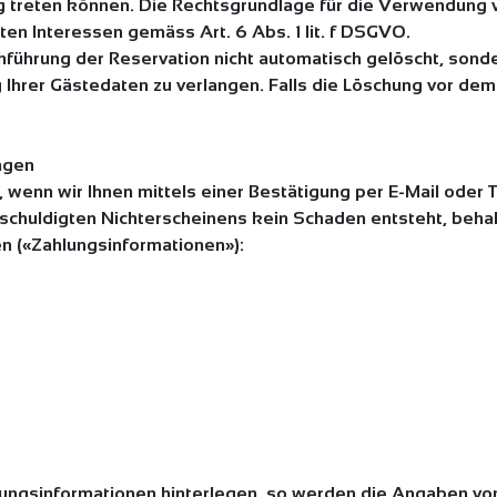
ung treten können. Die Rechtsgrundlage für die Verwendung 
en Interessen gemäss Art. 6 Abs. 1 lit. f DSGVO.
ührung der Reservation nicht automatisch gelöscht, sonder
 Ihrer Gästedaten zu verlangen. Falls die Löschung vor de
ngen
 wenn wir Ihnen mittels einer Bestätigung per E-Mail oder 
schuldigten Nichterscheinens kein Schaden entsteht, behalt
en («Zahlungsinformationen»):
ungsinformationen hinterlegen, so werden die Angaben von 