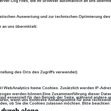
rver-Log Files, die Ihr Browser automatisch an uns übermit
atistischen Auswertung und zur technischen Optimierung d
an uns übermittelt:
tellung des Orts des Zugriffs verwendet)
 WebAnalytics keine Cookies. Zusätzlich werden IP-Adre
gezogen werden können.Eine Zusammenführung dieser Daten
sind essenziell für den Betrieb der Seite, während andere 
 prüfen, wenn uns konkrete Anhaltspunkte für eine rechtsw
den, ob Sie die Cookies zulassen möchten. Bitte beachten 