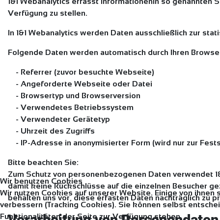
1&1 Webanalytics erfasst Informationenin so genannten Se
Verfügung zu stellen.
In 1&1 Webanalytics werden Daten ausschließlich zur st
Folgende Daten werden automatisch durch Ihren Browser 
- Referrer (zuvor besuchte Webseite)
- Angeforderte Webseite oder Datei
- Browsertyp und Browserversion
- Verwendetes Betriebssystem
- Verwendeter Gerätetyp
- Uhrzeit des Zugriffs
- IP-Adresse in anonymisierter Form (wird nur zur Fests
Bitte beachten Sie:
Zum Schutz von personenbezogenen Daten verwendet 1&1
Wir benutzen Cookies
damit keine Rückschlüsse auf die einzelnen Besucher 
Wir nutzen Cookies auf unserer Website. Einige von ihnen 
behalten uns vor, diese erfasten Daten nachträglich zu
verbessern (Tracking Cookies). Sie können selbst entschei
Funktionalitäten der Seite zur Verfügung stehen.